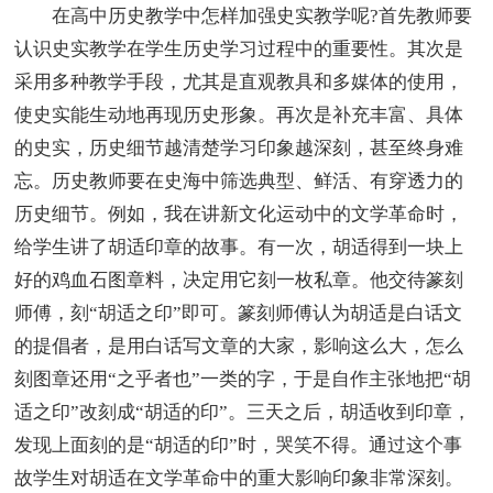
在高中历史教学中怎样加强史实教学呢?首先教师要
认识史实教学在学生历史学习过程中的重要性。其次是
采用多种教学手段，尤其是直观教具和多媒体的使用，
使史实能生动地再现历史形象。再次是补充丰富、具体
的史实，历史细节越清楚学习印象越深刻，甚至终身难
忘。历史教师要在史海中筛选典型、鲜活、有穿透力的
历史细节。例如，我在讲新文化运动中的文学革命时，
给学生讲了胡适印章的故事。有一次，胡适得到一块上
好的鸡血石图章料，决定用它刻一枚私章。他交待篆刻
师傅，刻“胡适之印”即可。篆刻师傅认为胡适是白话文
的提倡者，是用白话写文章的大家，影响这么大，怎么
刻图章还用“之乎者也”一类的字，于是自作主张地把“胡
适之印”改刻成“胡适的印”。三天之后，胡适收到印章，
发现上面刻的是“胡适的印”时，哭笑不得。通过这个事
故学生对胡适在文学革命中的重大影响印象非常深刻。